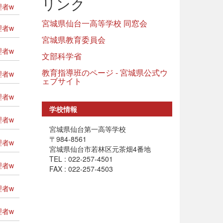
リンク
者w
宮城県仙台一高等学校 同窓会
者w
宮城県教育委員会
者w
文部科学省
教育指導班のページ - 宮城県公式ウ
者w
ェブサイト
者w
学校情報
者w
宮城県仙台第一高等学校
〒984-8561
者w
宮城県仙台市若林区元茶畑4番地
TEL : 022-257-4501
者w
FAX : 022-257-4503
者w
者w