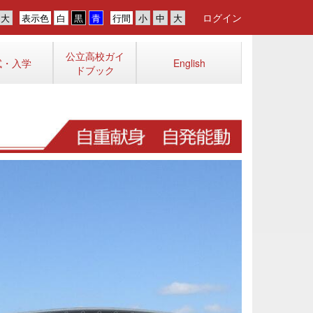
ログイン
表示色
行間
公立高校ガイ
試・入学
English
ドブック