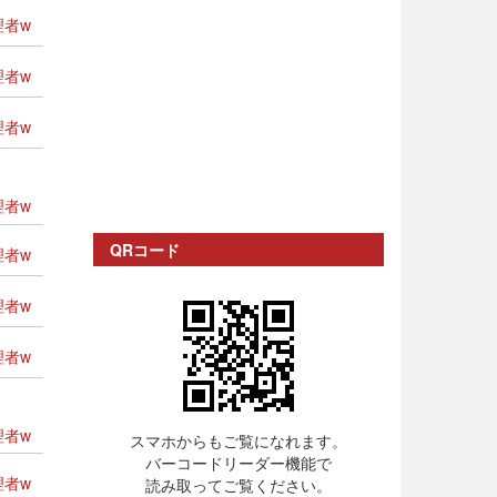
者w
者w
者w
者w
QRコード
者w
者w
者w
者w
スマホからもご覧になれます。
バーコードリーダー機能で
者w
読み取ってご覧ください。