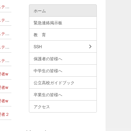
管理者
ホーム
管理者
緊急連絡掲示板
管理者
教 育
SSH
管理者
保護者の皆様へ
管理者
中学生の皆様へ
者w
公立高校ガイドブック
者w
卒業生の皆様へ
者w
アクセス
理者２