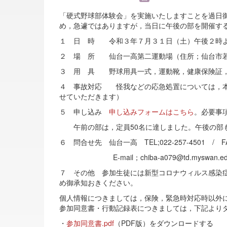
「硬式野球部体験会」を実施いたしますことを過日
め，急遽ではありますが，当日に午後の部を開催す
１ 日 時 令和３年７月３１日（土）午後２時
２ 場 所 仙台一高第二運動場（住所；仙台市若林
３ 用 具 野球用具一式，運動靴，健康保険証，
４ 事故対応 怪我などの応急処置については，本
せていただきます）
５ 申し込み
申し込みフォームはこちら
。必要事
午前の部は，定員50名に達しました。午後の部も
６ 問合せ先 仙台一高 TEL;022-257-4501 / F
E-mail；chiba-a079@td.myswan.ed.
７ その他 参加生徒には新型コロナウィルス感染
め御承知おきください。
個人情報につきましては，保険，緊急時対応時以外
参加同意書・行動記録表につきましては，下記より
・
参加同意書.pdf
（PDF版）をダウンロードする