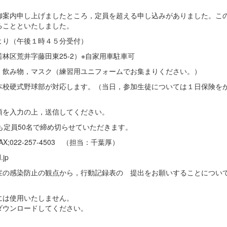
御案内申し上げましたところ，定員を超える申し込みがありました。こ
ることといたしました。
より（午後１時４５分受付）
区荒井字藤田東25-2）※自家用車駐車可
飲み物，マスク（練習用ユニフォームでお集まりください。）
校硬式野球部が対応します。（当日，参加生徒については１日保険を
項を入力の上，送信してください。
定員50名で締め切らせていただきます。
AX;022-257-4503 （担当：千葉厚）
jp
症の感染防止の観点から，行動記録表の 提出をお願いすることについ
には使用いたしません。
ダウンロードしてください。