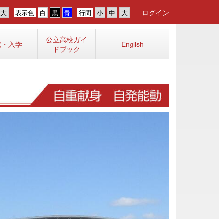
ログイン
表示色
行間
公立高校ガイ
試・入学
English
ドブック