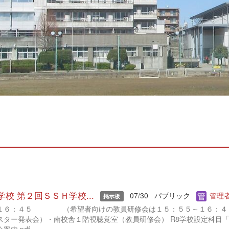
学校 第２回ＳＳＨ学校...
07/30
パブリック
管理者
掲示板
～１６：４５ （希望者向けの教員研修会は１５：５５～１６：４
ー発表会）・南校舎１階視聴覚室（教員研修会） R8学校設定科目