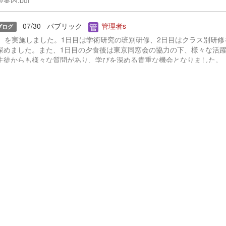
内.pdf
07/30
パブリック
管理者s
ブログ
東京）を実施しました。1日目は学術研究の班別研修、2日目はクラス別研修
深めました。また、1日目の夕食後は東京同窓会の協力の下、様々な活
生徒からも様々な質問があり、学びを深める貴重な機会となりました。