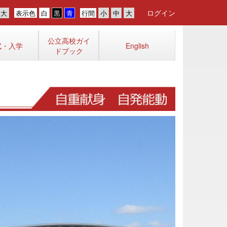
ログイン
表示色
行間
公立高校ガイ
試・入学
English
ドブック