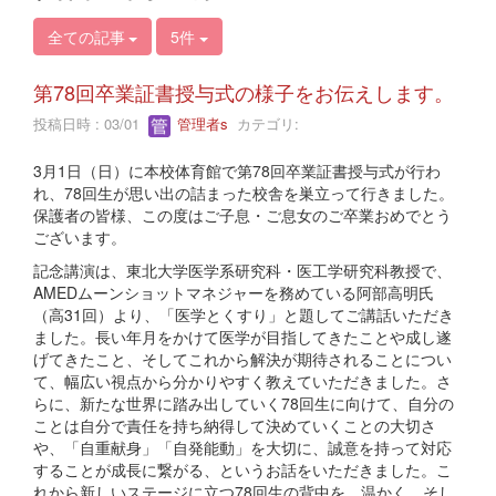
全ての記事
5件
第78回卒業証書授与式の様子をお伝えします。
投稿日時 : 03/01
管理者s
カテゴリ:
3月1日（日）に本校体育館で第78回卒業証書授与式が行わ
れ、78回生が思い出の詰まった校舎を巣立って行きました。
保護者の皆様、この度はご子息・ご息女のご卒業おめでとう
ございます。
記念講演は、東北大学医学系研究科・医工学研究科教授で、
AMEDムーンショットマネジャーを務めている阿部高明氏
（高31回）より、「医学とくすり」と題してご講話いただき
ました。長い年月をかけて医学が目指してきたことや成し遂
げてきたこと、そしてこれから解決が期待されることについ
て、幅広い視点から分かりやすく教えていただきました。さ
らに、新たな世界に踏み出していく78回生に向けて、自分の
ことは自分で責任を持ち納得して決めていくことの大切さ
や、「自重献身」「自発能動」を大切に、誠意を持って対応
することが成長に繋がる、というお話をいただきました。こ
れから新しいステージに立つ78回生の背中を、温かく、そし