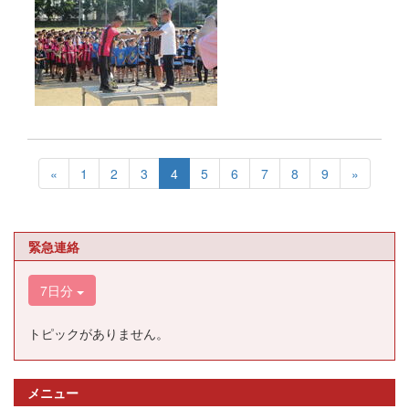
«
1
2
3
4
5
6
7
8
9
»
緊急連絡
7日分
トピックがありません。
メニュー