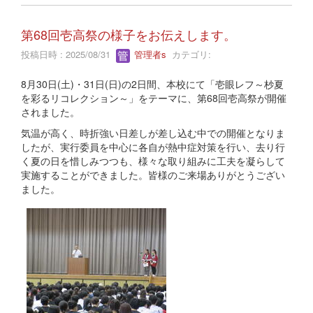
第68回壱高祭の様子をお伝えします。
投稿日時 : 2025/08/31
管理者s
カテゴリ:
8月30日(土)・31日(日)の2日間、本校にて「壱眼レフ～杪夏
を彩るリコレクション～」をテーマに、第68回壱高祭が開催
されました。
気温が高く、時折強い日差しが差し込む中での開催となりま
したが、実行委員を中心に各自が熱中症対策を行い、去り行
く夏の日を惜しみつつも、様々な取り組みに工夫を凝らして
実施することができました。皆様のご来場ありがとうござい
ました。