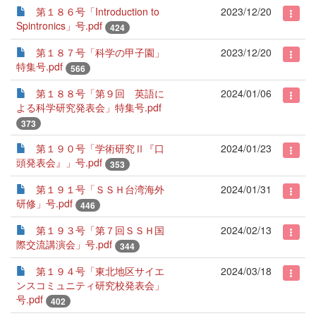
第１８６号「Introduction to
2023/12/20
Spintronics」号.pdf
424
第１８７号「科学の甲子園」
2023/12/20
特集号.pdf
566
第１８８号「第９回 英語に
2024/01/06
よる科学研究発表会」特集号.pdf
373
第１９０号「学術研究Ⅱ『口
2024/01/23
頭発表会』」号.pdf
353
第１９１号「ＳＳＨ台湾海外
2024/01/31
研修」号.pdf
446
第１９３号「第７回ＳＳＨ国
2024/02/13
際交流講演会」号.pdf
344
第１９４号「東北地区サイエ
2024/03/18
ンスコミュニティ研究校発表会」
号.pdf
402