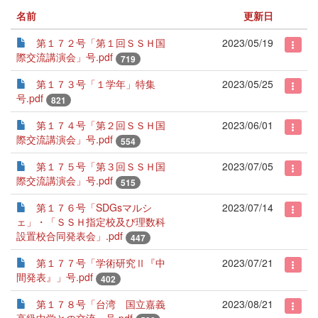
名前
更新日
第１７２号「第１回ＳＳＨ国
2023/05/19
際交流講演会」号.pdf
719
第１７３号「１学年」特集
2023/05/25
号.pdf
821
第１７４号「第２回ＳＳＨ国
2023/06/01
際交流講演会」号.pdf
554
第１７５号「第３回ＳＳＨ国
2023/07/05
際交流講演会」号.pdf
515
第１７６号「SDGsマルシ
2023/07/14
ェ」・「ＳＳＨ指定校及び理数科
設置校合同発表会」.pdf
447
第１７７号「学術研究Ⅱ『中
2023/07/21
間発表』」号.pdf
402
第１７８号「台湾 国立嘉義
2023/08/21