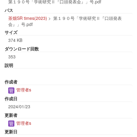
第１９０号「学術研究Ⅱ『口頭発表会』」号.pdf
パス
茶畑SR times(2023)
>
第１９０号「学術研究Ⅱ『口頭発表
会』」号.pdf
サイズ
374 KB
ダウンロード回数
353
説明
作成者
管理者s
作成日
2024/01/23
更新者
管理者s
更新日