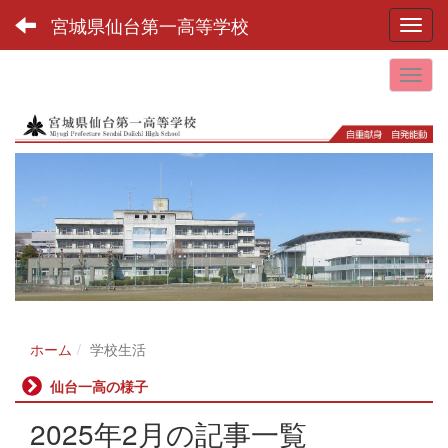
宮城県仙台第一高等学校
Toggl
ホーム
学校生活
仙台一高の様子
2025年2月の記事一覧