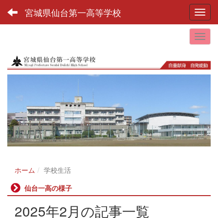
宮城県仙台第一高等学校
Toggl
ホーム
学校生活
仙台一高の様子
2025年2月の記事一覧