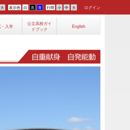
ログイン
表示色
行間
公立高校ガイ
試・入学
English
ドブック