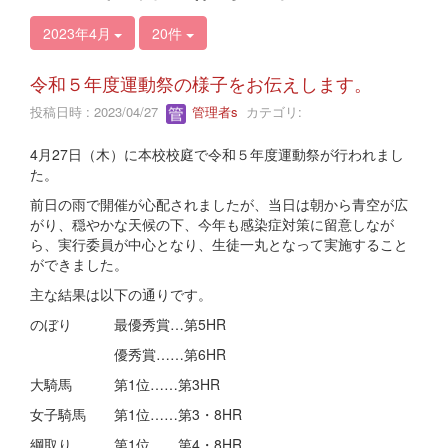
2023年4月
20件
令和５年度運動祭の様子をお伝えします。
投稿日時 : 2023/04/27
管理者s
カテゴリ:
4月27日（木）に本校校庭で令和５年度運動祭が行われまし
た。
前日の雨で開催が心配されましたが、当日は朝から青空が広
がり、穏やかな天候の下、今年も感染症対策に留意しなが
ら、実行委員が中心となり、生徒一丸となって実施すること
ができました。
主な結果は以下の通りです。
のぼり 最優秀賞…第5HR
優秀賞……第6HR
大騎馬 第1位……第3HR
女子騎馬 第1位……第3・8HR
綱取り 第1位……第4・8HR