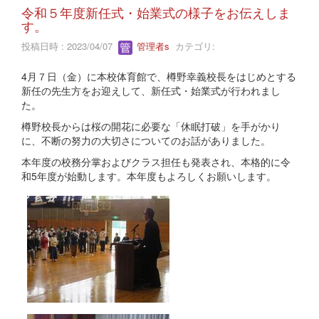
令和５年度新任式・始業式の様子をお伝えしま
す。
投稿日時 : 2023/04/07
管理者s
カテゴリ:
4月７日（金）に本校体育館で、樽野幸義校長をはじめとする
新任の先生方をお迎えして、新任式・始業式が行われまし
た。
樽野校長からは桜の開花に必要な「休眠打破」を手がかり
に、不断の努力の大切さについてのお話がありました。
本年度の校務分掌およびクラス担任も発表され、本格的に令
和5年度が始動します。本年度もよろしくお願いします。