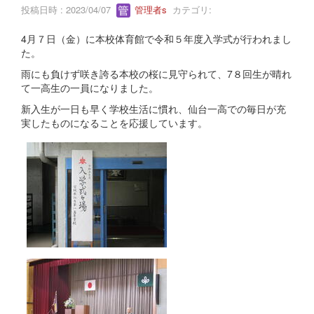
投稿日時 : 2023/04/07
管理者s
カテゴリ:
4月７日（金）に本校体育館で令和５年度入学式が行われまし
た。
雨にも負けず咲き誇る本校の桜に見守られて、7８回生が晴れ
て一高生の一員になりました。
新入生が一日も早く学校生活に慣れ、仙台一高での毎日が充
実したものになることを応援しています。