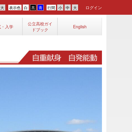
ログイン
表示色
行間
公立高校ガイ
試・入学
English
ドブック