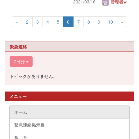
2021/03/16
管理者w
«
2
3
4
5
6
7
8
9
10
»
緊急連絡
7日分
トピックがありません。
メニュー
ホーム
緊急連絡掲示板
教 育