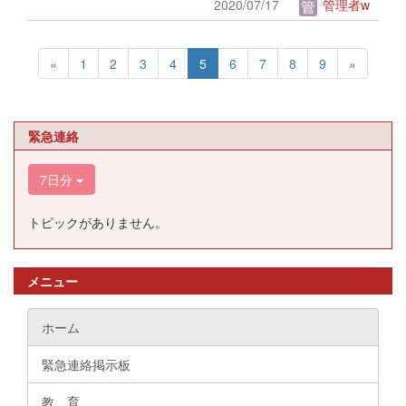
2020/07/17
管理者w
«
1
2
3
4
5
6
7
8
9
»
緊急連絡
7日分
トピックがありません。
メニュー
ホーム
緊急連絡掲示板
教 育