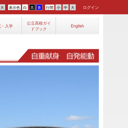
ログイン
表示色
行間
公立高校ガイ
試・入学
English
ドブック