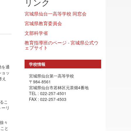
リンク
宮城県仙台一高等学校 同窓会
宮城県教育委員会
文部科学省
教育指導班のページ - 宮城県公式ウ
ェブサイト
学校情報
動を通
ショッ
宮城県仙台第一高等学校
考え
〒984-8561
宮城県仙台市若林区元茶畑4番地
TEL : 022-257-4501
FAX : 022-257-4503
るこ
トーリ
徐々
ること