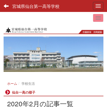
宮城県仙台第一高等学校
Toggl
ホーム
学校生活
仙台一高の様子
2020年2月の記事一覧