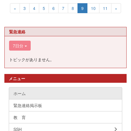
«
3
4
5
6
7
8
9
10
11
»
緊急連絡
7日分
トピックがありません。
メニュー
ホーム
緊急連絡掲示板
教 育
SSH