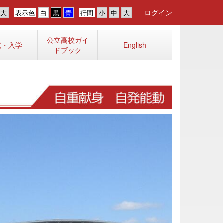
ログイン
表示色
行間
公立高校ガイ
試・入学
English
ドブック