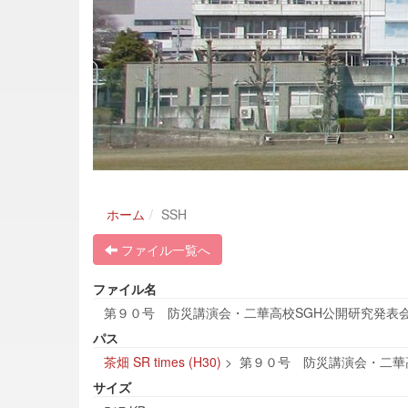
ホーム
SSH
ファイル一覧へ
ファイル名
第９０号 防災講演会・二華高校SGH公開研究発表会.
パス
茶畑 SR times (H30)
>
第９０号 防災講演会・二華高
サイズ