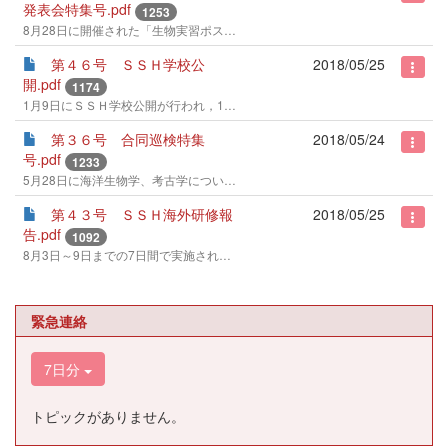
発表会特集号.pdf
1253
8月28日に開催された「生物実習ポスター発表会」の模様についてご紹介します。
第４６号 ＳＳＨ学校公
2018/05/25
開.pdf
1174
1月9日にＳＳＨ学校公開が行われ，1年生は災害研究，2年生は課題研究について発表を行いました。
第３６号 合同巡検特集
2018/05/24
号.pdf
1233
5月28日に海洋生物学、考古学について講演をしていただき青森県にて合同巡検を行いました。
第４３号 ＳＳＨ海外研修報
2018/05/25
告.pdf
1092
8月3日～9日までの7日間で実施された「2015年度英国ケンブリッジ大学海外研修」の模様についてレポートします。
緊急連絡
7日分
トピックがありません。