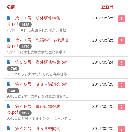
名前
更新日
第３７号 校外研修特集
2018/05/25
号.pdf
1589
7 月9・10 日に実施された東京方面校外研修の模様についてお伝えします。
第４７号 先端科学技術講演
2018/05/25
会.pdf
1279
1月29日に東北大学大学院生命科学研究科准教授、酒井聡樹先生をお招きし、講演をしていただきました。その模様についてレポートします。
第３５号 海外研修特集.pdf
2018/05/24
1705
ケンブリッジ大学で行われる海外研修について派遣メンバーの抱負をご紹介します。
第４０号 ＳＳＨ講演会.pdf
2018/05/25
1401
9月8日に2学年の生徒を対象に開催された「2015年度ＳＳＨ講演会」の模様についてお伝えします。
第４９号 最終口頭発表
2018/05/25
会.pdf
1327
3月3日に若林区文化センターにおいて1・2学年の代表生徒による最終口頭発表会が行われました。今年度のSSH 学術研究の集大成として各発表の要素と感想を中心にお伝えします。
第４２号 ＳＡＢ中間発
2018/05/25