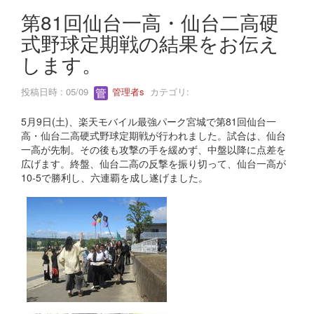
第81回仙台一高・仙台二高硬
式野球定期戦の結果をお伝え
します。
投稿日時 : 05/09
管理者s
カテゴリ:
5月9日(土)、楽天モバイル最強パーク宮城で第81回仙台一
高・仙台二高硬式野球定期戦が行われました。試合は、仙台
一高が先制。その後も攻撃の手を緩めず、中盤以降に点差を
広げます。終盤、仙台二高の反撃を振り切って、仙台一高が
10-5で勝利し、六連覇を成し遂げました。