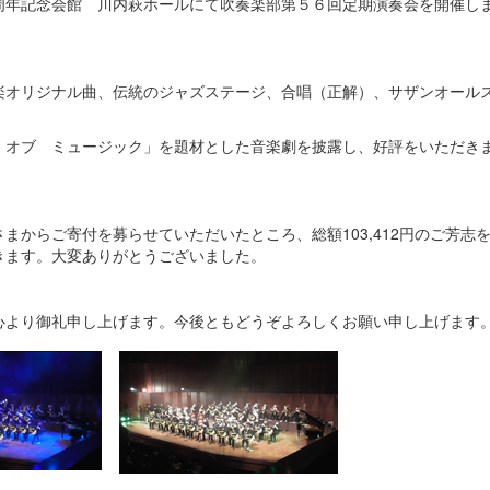
周年記念会館 川内萩ホールにて吹奏楽部第５６回定期演奏会を開催し
楽オリジナル曲、伝統のジャズステージ、合唱（正解）、サザンオール
 オブ ミュージック」を題材とした音楽劇を披露し、好評をいただき
まからご寄付を募らせていただいたところ、総額103,412円のご芳志
きます。大変ありがとうございました。
心より御礼申し上げます。今後ともどうぞよろしくお願い申し上げます