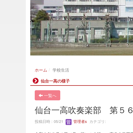
ホーム
学校生活
仙台一高の様子
一覧へ
仙台一高吹奏楽部 第５
投稿日時 : 05/21
管理者s
カテゴリ: