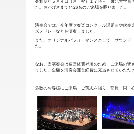
令和８年５月４日（月・祝）１７時～ 東北大学百
た。おかげさまで1126名のご来場を賜りました。
演奏会では、今年度吹奏楽コンクール課題曲や吹奏
ズメドレーなどを演奏しました。
また、オリジナルパフォーマンスとして「サウンド
た。
なお、当演奏会は運営経費補填のため、ご来場の皆さ
ました。全額を演奏会運営経費に充当させていただ
多数のお客様にご来場・ご芳志を賜り、部員一同、