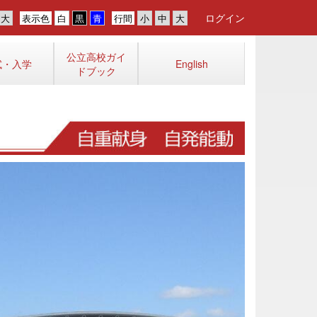
ログイン
表示色
行間
公立高校ガイ
試・入学
English
ドブック