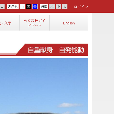
ログイン
表示色
行間
公立高校ガイ
試・入学
English
ドブック