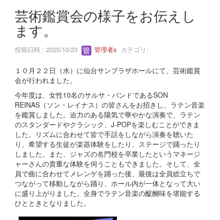
芸術鑑賞会の様子をお伝えし
ます。
投稿日時 : 2025/10/23
管理者s
カテゴリ:
１０月２２日（水）に仙台サンプラザホールにて、芸術鑑賞
会が行われました。
今年度は、女性10名のサルサ・バンドであるSON
REINAS（ソン・レイナス）の皆さんをお招きし、ラテン音楽
を鑑賞しました。迫力のある陽気で華やかな演奏で、ラテン
のスタンダードやクラシック、J-POPを楽しむことができま
した。リズムに合わせて皆で手話をしながら演奏を聴いた
り、希望する生徒が楽器体験をしたり、ステージで踊ったり
しました。また、ジャズの名門校を卒業したというマネージ
ャーさんの貴重な体験を伺うこともできました。そして、全
員で曲に合わせてメレンゲを踊った後、最後は全員総立ちで
つながって移動しながら踊り、ホール内が一体となって大い
に盛り上がりました。全身でラテン音楽の醍醐味を堪能する
ひとときとなりました。