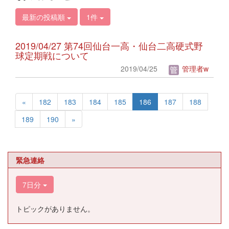
最新の投稿順
1件
2019/04/27 第74回仙台一高・仙台二高硬式野
球定期戦について
2019/04/25
管理者w
«
182
183
184
185
186
187
188
189
190
»
緊急連絡
7日分
トピックがありません。