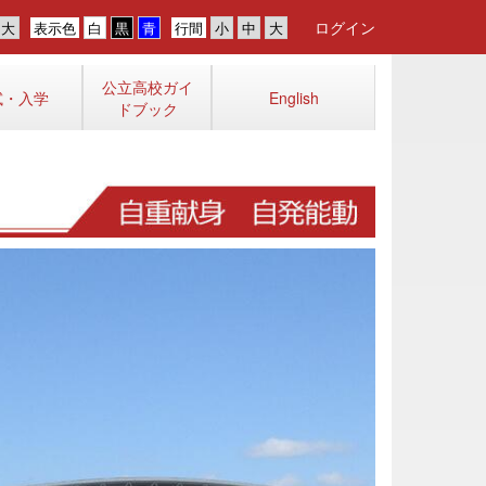
ログイン
表示色
行間
公立高校ガイ
試・入学
English
ドブック