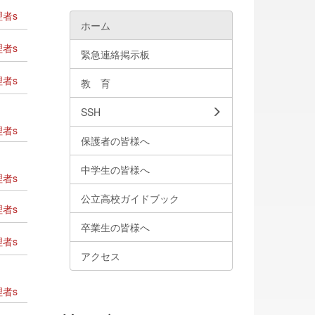
者s
ホーム
者s
緊急連絡掲示板
者s
教 育
SSH
者s
保護者の皆様へ
中学生の皆様へ
者s
公立高校ガイドブック
者s
卒業生の皆様へ
者s
アクセス
者s