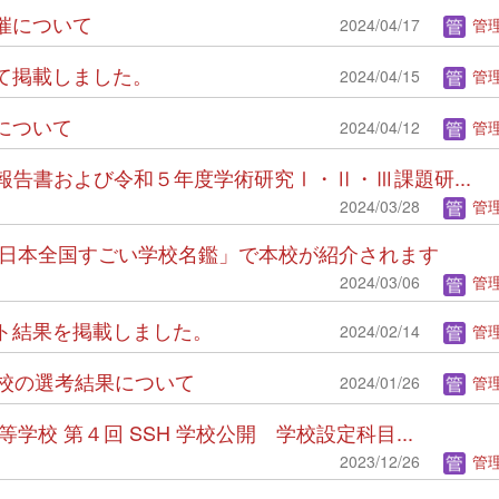
開催について
2024/04/17
管理
ついて掲載しました。
2024/04/15
管理
集について
2024/04/12
管理
発実施報告書および令和５年度学術研究Ⅰ・Ⅱ・Ⅲ課題研...
2024/03/28
管理
門校 日本全国すごい学校名鑑」で本校が紹介されます
2024/03/06
管理
ケート結果を掲載しました。
2024/02/14
管理
出場校の選考結果について
2024/01/26
管理
高等学校 第４回 SSH 学校公開 学校設定科目...
2023/12/26
管理