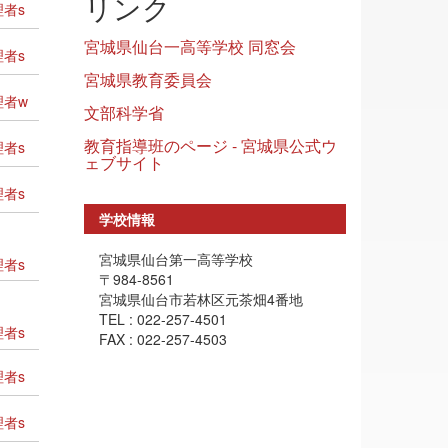
リンク
者s
宮城県仙台一高等学校 同窓会
者s
宮城県教育委員会
者w
文部科学省
教育指導班のページ - 宮城県公式ウ
者s
ェブサイト
者s
学校情報
宮城県仙台第一高等学校
者s
〒984-8561
宮城県仙台市若林区元茶畑4番地
TEL : 022-257-4501
者s
FAX : 022-257-4503
者s
者s