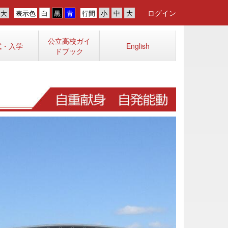
ログイン
表示色
行間
公立高校ガイ
試・入学
English
ドブック