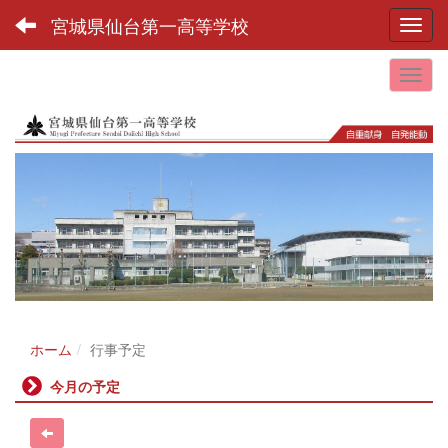
宮城県仙台第一高等学校
Toggl
ホーム
行事予定
今月の予定