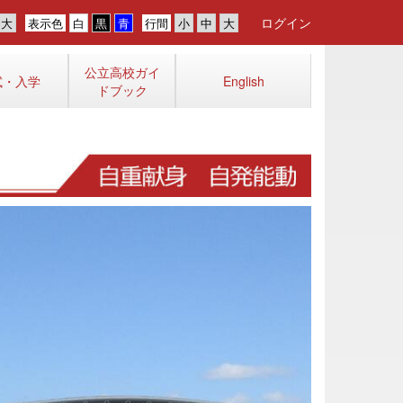
ログイン
表示色
行間
公立高校ガイ
試・入学
English
ドブック