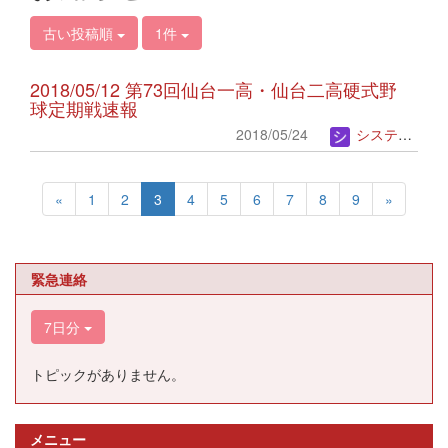
古い投稿順
1件
2018/05/12 第73回仙台一高・仙台二高硬式野
球定期戦速報
2018/05/24
システム管理者
«
1
2
3
4
5
6
7
8
9
»
緊急連絡
7日分
トピックがありません。
メニュー