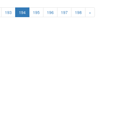
193
194
195
196
197
198
»