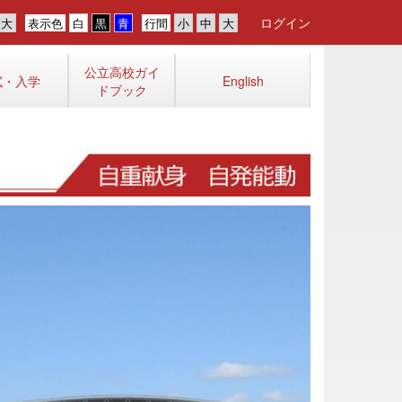
ログイン
表示色
行間
公立高校ガイ
試・入学
English
ドブック