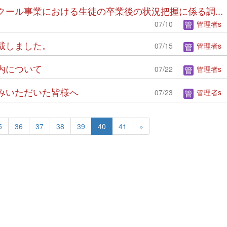
イスクール事業における生徒の卒業後の状況把握に係る調...
07/10
管理者s
掲載しました。
07/15
管理者s
案内について
07/22
管理者s
し込みいただいた皆様へ
07/23
管理者s
5
36
37
38
39
40
41
»