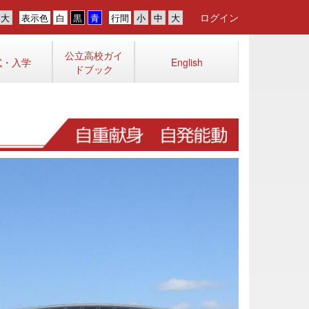
ログイン
表示色
行間
公立高校ガイ
試・入学
English
ドブック