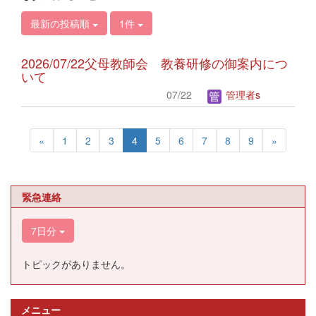
最新の投稿順
1件
2026/07/22父母教師会 教養研修の御案内につ
いて
07/22
管理者s
«
1
2
3
4
5
6
7
8
9
»
緊急連絡
7日分
トピックがありません。
メニュー