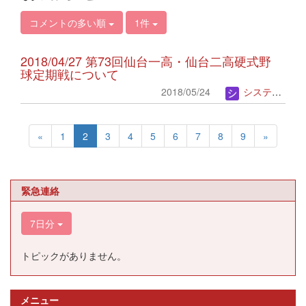
コメントの多い順
1件
2018/04/27 第73回仙台一高・仙台二高硬式野
球定期戦について
2018/05/24
システム管理者
«
1
2
3
4
5
6
7
8
9
»
緊急連絡
7日分
トピックがありません。
メニュー