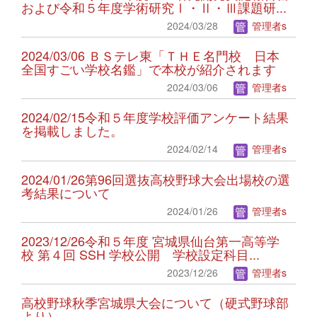
および令和５年度学術研究Ⅰ・Ⅱ・Ⅲ課題研...
2024/03/28
管理者s
2024/03/06 ＢＳテレ東「ＴＨＥ名門校 日本
全国すごい学校名鑑」で本校が紹介されます
2024/03/06
管理者s
2024/02/15令和５年度学校評価アンケート結果
を掲載しました。
2024/02/14
管理者s
2024/01/26第96回選抜高校野球大会出場校の選
考結果について
2024/01/26
管理者s
2023/12/26令和５年度 宮城県仙台第一高等学
校 第４回 SSH 学校公開 学校設定科目...
2023/12/26
管理者s
高校野球秋季宮城県大会について（硬式野球部
より）