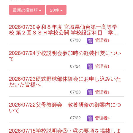
最新の投稿順
20件
2026/07/30令和８年度 宮城県仙台第一高等学
校 第２回ＳＳＨ学校公開 学校設定科目「学...
07/30
管理者s
2026/07/24学校説明会参加時の軽装推奨につい
て
07/24
管理者s
2026/07/23硬式野球部体験会にお申し込みいた
だいた皆様へ
07/23
管理者s
2026/07/22父母教師会 教養研修の御案内につ
いて
07/22
管理者s
2026/07/15学校説明会③・④の要項を掲載しま