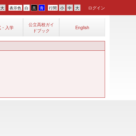
ログイン
表示色
行間
公立高校ガイ
試・入学
English
ドブック