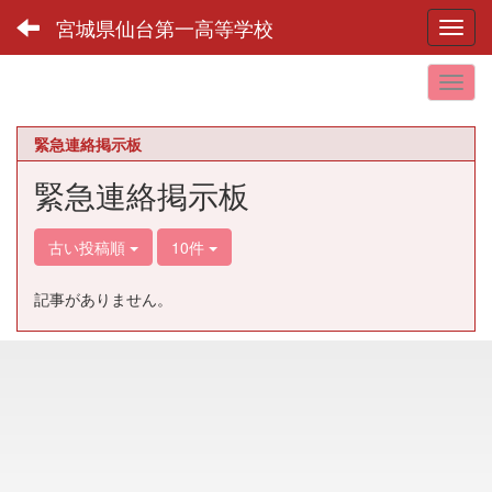
宮城県仙台第一高等学校
Toggl
緊急連絡掲示板
緊急連絡掲示板
古い投稿順
10件
記事がありません。