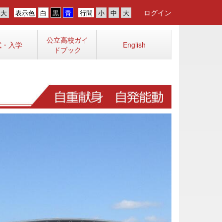
ログイン
表示色
行間
公立高校ガイ
試・入学
English
ドブック